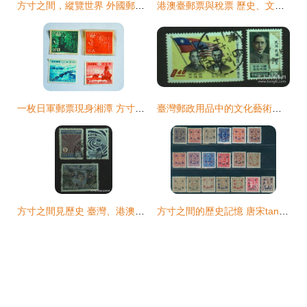
方寸之間，縱覽世界 外國郵票與集郵的魅力
港澳臺郵票與稅票 歷史、文化與收藏價值
一枚日軍郵票現身湘潭 方寸之間見證歷史滄桑
臺灣郵政用品中的文化藝術品 兩枚合售郵票的收藏價值探析
方寸之間見歷史 臺灣、港澳地區郵票與稅票的文化意蘊
方寸之間的歷史記憶 唐宋tangsong88書攤上的郵票世界