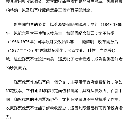
兼具實用與收藏價值。本文將從新中國郵票的歷史沿革、郵票稅票
的特點，以及郵票收藏的意義三個方面展開討論。
新中國郵票的發展可以分為幾個關鍵階段：早期（1949-1965
年）以紀念重大事件和人物為主，如開國紀念郵票；文革時期
（1966-1976年）郵票設計受政治影響，主題鮮明；改革開放后
（1977年至今）郵票題材多樣化，涵蓋文化、科技、自然等領
域。這些郵票不僅設計精美，還反映了社會變遷，成為集郵愛好者
的珍貴藏品。
郵票稅票作為郵票的一個分支，主要用于政府稅費征收，例如
印花稅票。它們通常印有特定面值和圖案，具有法律效力。在新中
國，郵票稅票的使用逐漸規范，尤其在稅務改革中發揮重要作用。
收藏郵票稅票不僅能了解稅收歷史，還因其限量發行而具備投資潛
力。