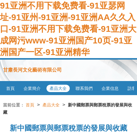
91亚洲不用下载免费看-91亚瑟网
址-91亚州-91亚洲-91亚洲AA久久入
口-91亚洲不用下载免费看-91亚洲大
成网污www-91亚洲国产10页-91亚
洲国产一区-91亚洲精华
甘肅長河文化藝術有限公司
首頁
企業簡介
產品大全
聯系我們
企業信息
訪客
>
>
當前位置：
首頁
產品大全
新中國郵票與郵票稅票的發展與收
藏
新中國郵票與郵票稅票的發展與收藏